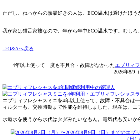
ただし、ねっからの熱湯好きの人は、ECO温水は避けたほう
我が家は猫舌家族なので、年がら年中ECO温水です。むしろ
⇒Q&Aへ戻る
4年以上使って一度も
不具合・故障がなかった
エブリィフ
2026年8/
エブリィフレシャスミニを4年以上使って、故障・不具合は
ィルターも、交換時期まで性能を維持しました。現在は、エ
水道水を使うから水代はタダみたいなもん。電気代も安いか
（日）