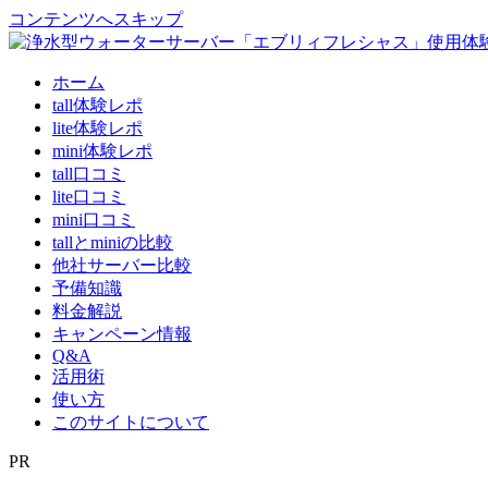
コンテンツへスキップ
ホーム
tall体験レポ
lite体験レポ
mini体験レポ
tall口コミ
lite口コミ
mini口コミ
tallとminiの比較
他社サーバー比較
予備知識
料金解説
キャンペーン情報
Q&A
活用術
使い方
このサイトについて
PR