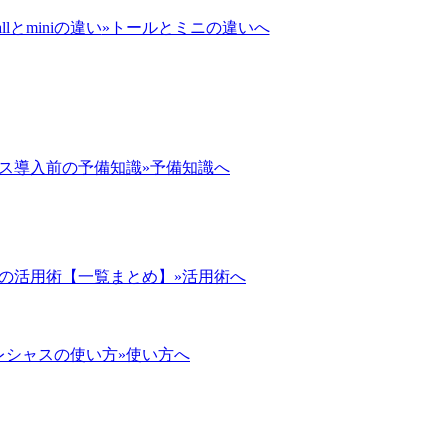
»トールとミニの違いへ
»予備知識へ
»活用術へ
»使い方へ