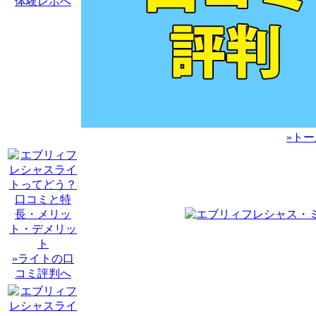
体験レポへ
»ト
»ライトの口
コミ評判へ