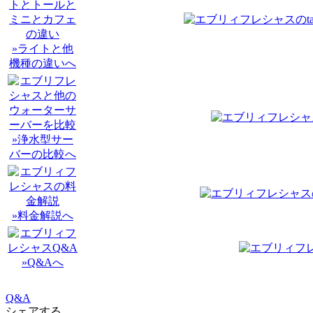
»ライトと他
機種の違いへ
»浄水型サー
バーの比較へ
»料金解説へ
»Q&Aへ
Q&A
シェアする