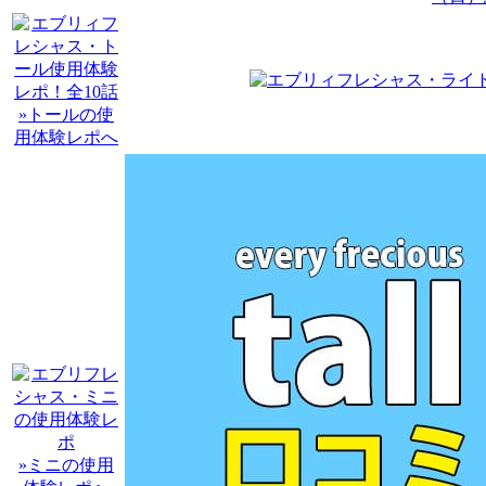
»トールの使
用体験レポへ
»ミニの使用