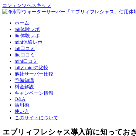
コンテンツへスキップ
ホーム
tall体験レポ
lite体験レポ
mini体験レポ
tall口コミ
lite口コミ
mini口コミ
tallとminiの比較
他社サーバー比較
予備知識
料金解説
キャンペーン情報
Q&A
活用術
使い方
このサイトについて
エブリィフレシャス導入前に知ってお