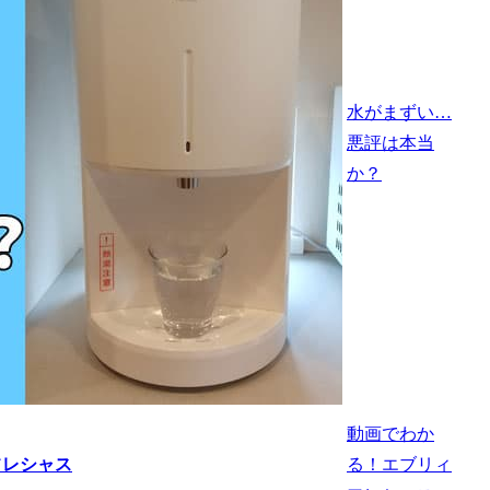
水がまずい…
悪評は本当
か？
動画でわか
る！エブリィ