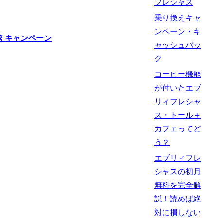
フレシャス
乗り換えキャ
ンペーン・キ
ャッシュバッ
ク
コーヒー機能
が付いたエブ
リィフレシャ
ス・トール＋
カフェってど
う？
エブリィフレ
シャスの初月
無料を完全解
説！読めば絶
対に損しない