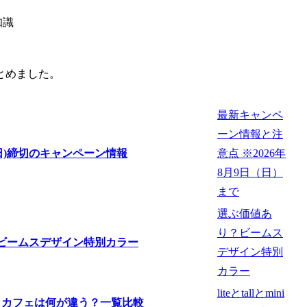
知識
とめました。
最新キャンペ
ーン情報と注
意点
※
2026年
8月9日（日）
まで
選ぶ価値あ
り？ビームス
デザイン特別
カラー
liteとtallとmini