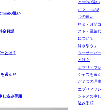
とcafeの違い
tallとminiの8
つの違い
料金・月間コ
スト・電気代
について
浄水型ウォー
ターサーバー
とは？
エブリィフレ
シャスを選ん
だ７つの理由
エブリィフレ
シャスの申し
込み手順