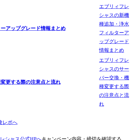
エブリィフレ
シャスの新機
種追加・浄水
フィルターア
ップグレード
情報まとめ
エブリィフレ
シャスのサー
バー交換・機
種変更する際
の注意点と流
れ
験レポへ
レシャス公式HPへ
キャンペーン内容・締切を確認する