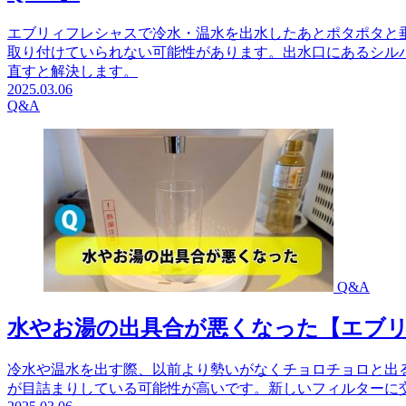
エブリィフレシャスで冷水・温水を出水したあとポタポタと
取り付けていられない可能性があります。出水口にあるシル
直すと解決します。
2025.03.06
Q&A
Q&A
水やお湯の出具合が悪くなった【エブリ
冷水や温水を出す際、以前より勢いがなくチョロチョロと出
が目詰まりしている可能性が高いです。新しいフィルターに