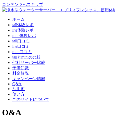
コンテンツへスキップ
ホーム
tall体験レポ
lite体験レポ
mini体験レポ
tall口コミ
lite口コミ
mini口コミ
tallとminiの比較
他社サーバー比較
予備知識
料金解説
キャンペーン情報
Q&A
活用術
使い方
このサイトについて
Q&A